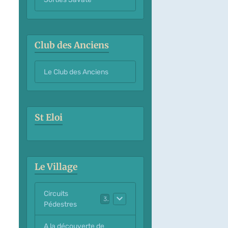
Club des Anciens
Le Club des Anciens
St Eloi
Le Village
Circuits
3
Pédestres
A la découverte de