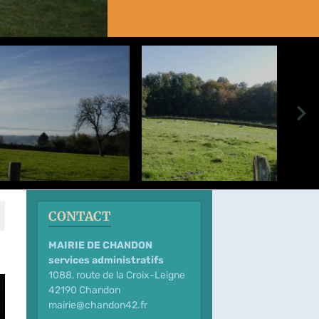
CONTACT
MAIRIE DE CHANDON
services administratifs
1088, route de la Croix-Leigne
42190 Chandon
mairie@chandon42.fr