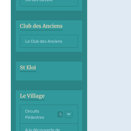
Club des Anciens
Le Club des Anciens
St Eloi
Le Village
Circuits
3
Pédestres
A la découverte de