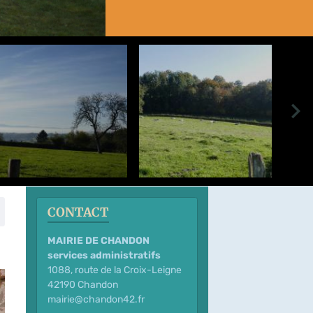
CONTACT
MAIRIE DE CHANDON
services administratifs
1088, route de la Croix-Leigne
42190 Chandon
mairie@chandon42.fr