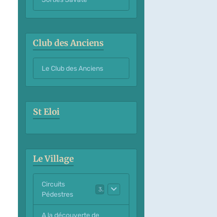
Club des Anciens
Le Club des Anciens
St Eloi
Le Village
Circuits
3
Pédestres
A la découverte de