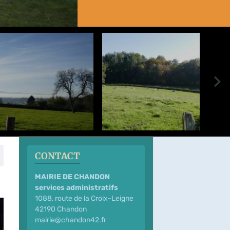
CONTACT
MAIRIE DE CHANDON
services administratifs
1088, route de la Croix-Leigne
42190 Chandon
mairie@chandon42.fr